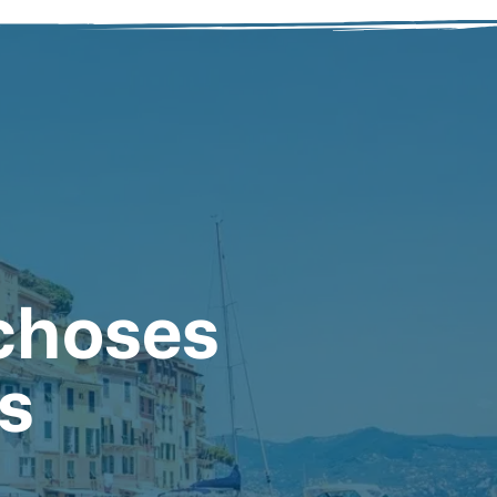
 choses
s