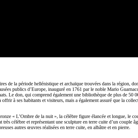
ires de la période hellénistique et archaïque trouvées dans la région, d
ns musées publics d’Europe, inauguré en 1761 par le noble Mario Guarnac
achats. Le don, qui comprend également une bibliothèque de plus de 50 
offrir à ses habitants et visiteurs, mais a également assuré que la collec
bronze « L’Ombre de la nuit », la célèbre figure élancée et longue, le co
très célèbre et représentant une sculpture en terre cuite d’un couple âgé
breuses autres œuvres réalisées en terre cuite, en albâtre et en pierre.