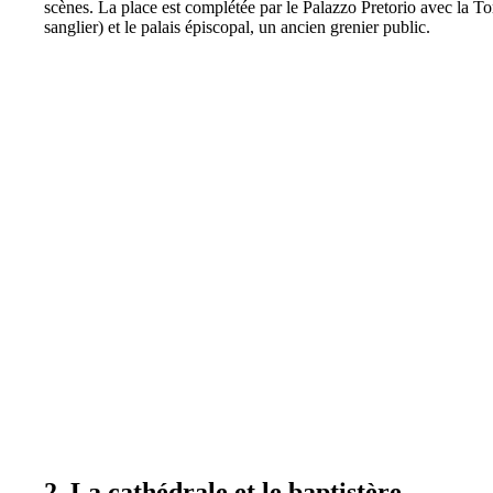
scènes. La place est complétée par le Palazzo Pretorio avec la Torre
sanglier) et le palais épiscopal, un ancien grenier public.
2. La cathédrale et le baptistère