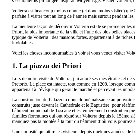
s’est toutefois prolongée jusqu’au Moyen Âge. Visiter Volterra, c
Volterra est beaucoup moins connue (et donc moins visitée) que Sa
parfaite à visiter tout au long de l’année mais surtout pendant les
La meilleure façon de découvrir Volterra est de se promener les m
Priori, la plus importante de la ville et l’une des plus belles pla
typique de Volterra : des maisons-fortes, appartenant à de riches 
inviolables.
Voici les choses incontournables à voir si vous venez visiter Volte
1. La piazza dei Priori
Lors de notre visite de Volterra, j’ai adoré ses rues étroites et d
Pretorio. La place est intacte, tout comme en 1208, lorsque comme
appartenait à l’évêque qui gérait le marché et percevait les impôts
La construction du Palazzo a donc donné naissance au pouvoir civil
construits juste devant la Cathédrale et le Baptistère, pour réaff
bâtiment municipal de Toscane et est entièrement construit en pie
familles florentines qui ont régné sur Volterra depuis le 15ème siè
manquez pas la montée à la tour du bâtiment d’où vous pourrez ad
Une curiosité qui attire les visiteurs depuis quelques années : le