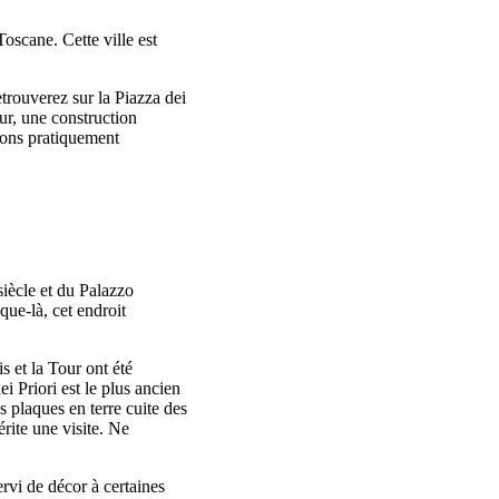
oscane. Cette ville est
trouverez sur la Piazza dei
our, une construction
isons pratiquement
siècle et du Palazzo
que-là, cet endroit
s et la Tour ont été
i Priori est le plus ancien
s plaques en terre cuite des
érite une visite. Ne
ervi de décor à certaines