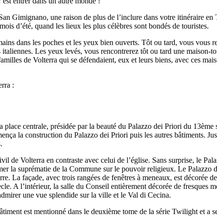
’est entrer dans un autre monde !
n Gimignano, une raison de plus de l’inclure dans votre itinéraire en T
 mois d’été, quand les lieux les plus célèbres sont bondés de touristes.
ains dans les poches et les yeux bien ouverts. Tôt ou tard, vous vous re
ces italiennes. Les yeux levés, vous rencontrerez tôt ou tard une maison-t
familles de Volterra qui se défendaient, eux et leurs biens, avec ces ma
rra :
e sa place centrale, présidée par la beauté du Palazzo dei Priori du 13ème 
nça la construction du Palazzo dei Priori puis les autres bâtiments. Jus
.
 de Volterra en contraste avec celui de l’église. Sans surprise, le Palai
irmer la suprématie de la Commune sur le pouvoir religieux. Le Palazzo de
rre. La façade, avec trois rangées de fenêtres à meneaux, est décorée de
cle. A l’intérieur, la salle du Conseil entièrement décorée de fresques m
mirer une vue splendide sur la ville et le Val di Cecina.
 bâtiment est mentionné dans le deuxième tome de la série Twilight et a s