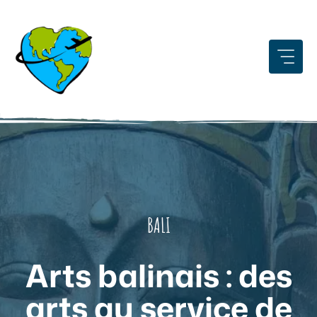
Aller
au
contenu
BALI
Arts balinais : des
arts au service de