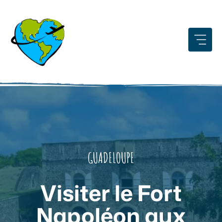
Aller
au
contenu
GUADELOUPE
Visiter le Fort
Napoléon aux