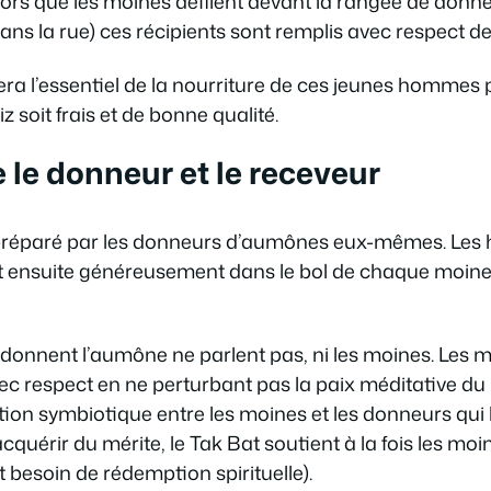
ors que les moines défilent devant la rangée de donn
s la rue) ces récipients sont remplis avec respect de
uera l’essentiel de la nourriture de ces jeunes hommes p
iz soit frais et de bonne qualité.
ie le donneur et le receveur
st préparé par les donneurs d’aumônes eux-mêmes. Les ha
ent ensuite généreusement dans le bol de chaque moine 
qui donnent l’aumône ne parlent pas, ni les moines. Le
vec respect en ne perturbant pas la paix méditative d
lation symbiotique entre les moines et les donneurs qui 
acquérir du mérite, le Tak Bat soutient à la fois les moi
 besoin de rédemption spirituelle).