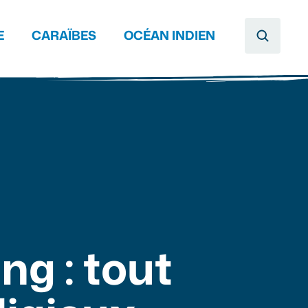
E
CARAÏBES
OCÉAN INDIEN
g : tout