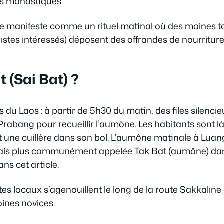
s monastiques.
se manifeste comme un rituel matinal où des moines ta
uristes intéressés) déposent des offrandes de nourriture
(Sai ​​Bat) ?
es du Laos : à partir de 5h30 du matin, des files silenc
abang pour recueillir l’aumône. Les habitants sont là
it une cuillère dans son bol. L’aumône matinale à Lu
ais plus communément appelée Tak Bat (aumône) dans
ans cet article.
tes locaux s’agenouillent le long de la route Sakkalin
oines novices.