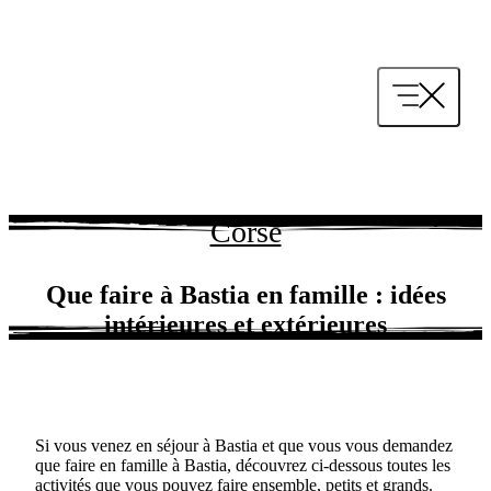
Aller
au
contenu
Corse
Que faire à Bastia en famille : idées
intérieures et extérieures
Si vous venez en séjour à Bastia et que vous vous demandez
que faire en famille à Bastia, découvrez ci-dessous toutes les
activités que vous pouvez faire ensemble, petits et grands.