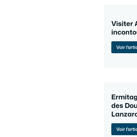
Visiter 
inconto
Voir l'arti
Ermitag
des Dou
Lanzar
Voir l'arti