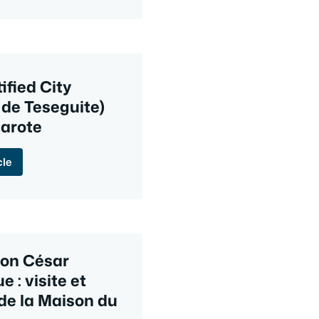
ified City
 de Teseguite)
arote
cle
ion César
 : visite et
de la Maison du