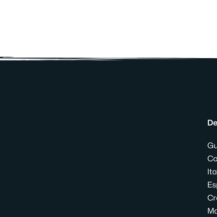
De
Gu
Co
Ita
Es
Cr
Ma