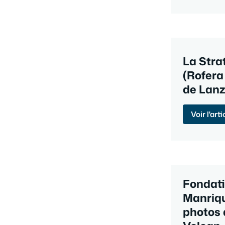
La Strat
(Rofera
de Lanz
Voir l'arti
Fondat
Manrique
photos 