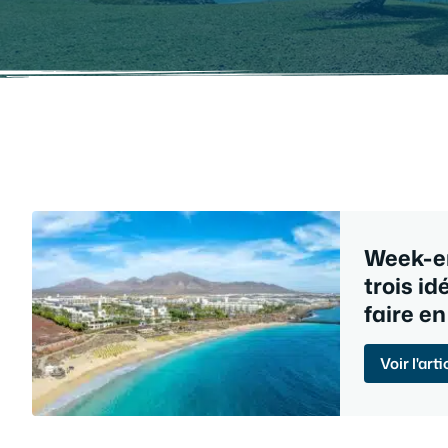
Week-en
trois id
faire en
Voir l'arti