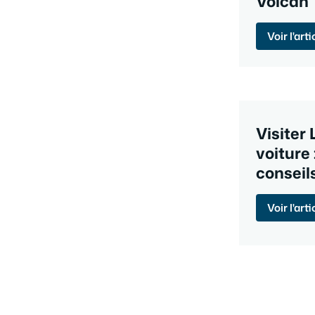
Volcan
Voir l'arti
Visiter
voiture 
conseil
Voir l'arti