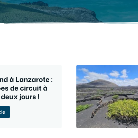
d à Lanzarote :
ées de circuit à
 deux jours !
cle