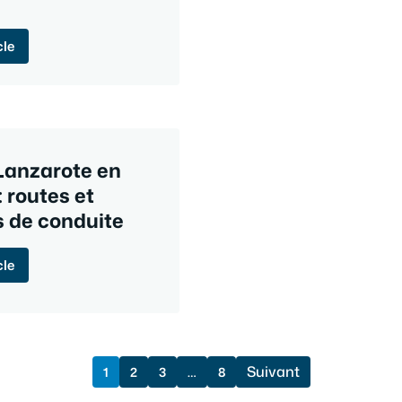
cle
 Lanzarote en
: routes et
s de conduite
cle
Suivant
1
2
3
…
8