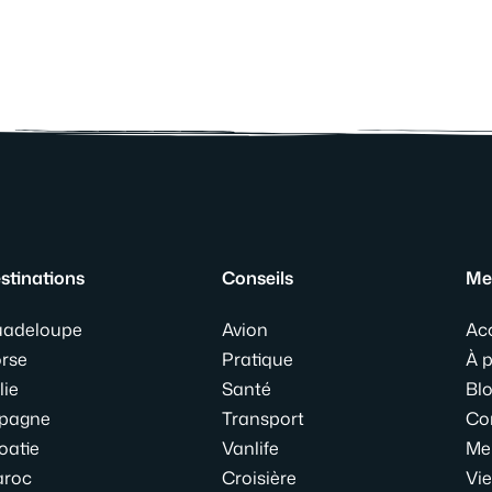
stinations
Conseils
Me
adeloupe
Avion
Ac
rse
Pratique
À 
lie
Santé
Bl
pagne
Transport
Co
oatie
Vanlife
Me
roc
Croisière
Vie