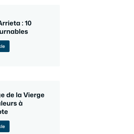
Arrieta : 10
urnables
cle
e de la Vierge
leurs à
ote
cle