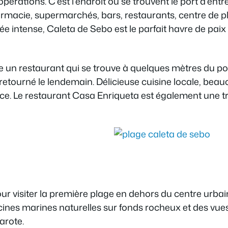
opérations. C’est l’endroit où se trouvent le port d’entré
armacie, supermarchés, bars, restaurants, centre de p
née intense, Caleta de Sebo est le parfait havre de pai
 restaurant qui se trouve à quelques mètres du port. 
is retourné le lendemain. Délicieuse cuisine locale, bea
vice. Le restaurant Casa Enriqueta est également une tr
ur visiter la première plage en dehors du centre urba
ines marines naturelles sur fonds rocheux et des vues
arote.