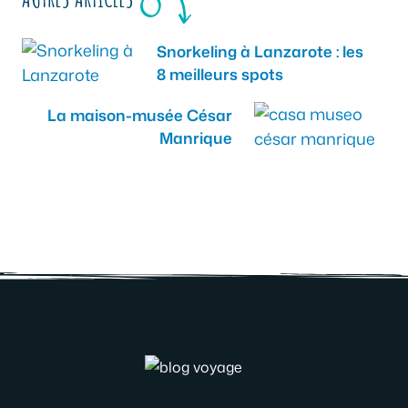
Snorkeling à Lanzarote : les
8 meilleurs spots
La maison-musée César
Manrique