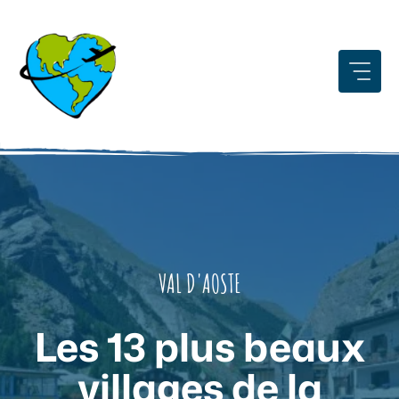
Aller
au
contenu
VAL D'AOSTE
Les 13 plus beaux
villages de la