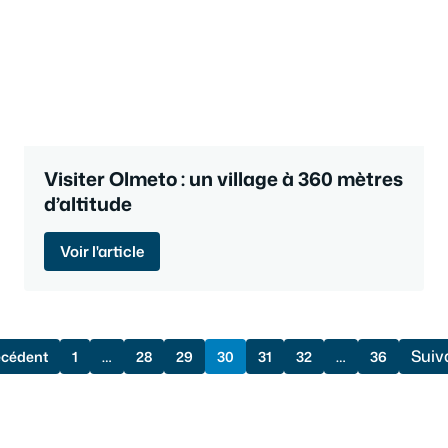
Visiter Olmeto : un village à 360 mètres
d’altitude
Voir l'article
Suiv
écédent
1
…
28
29
30
31
32
…
36