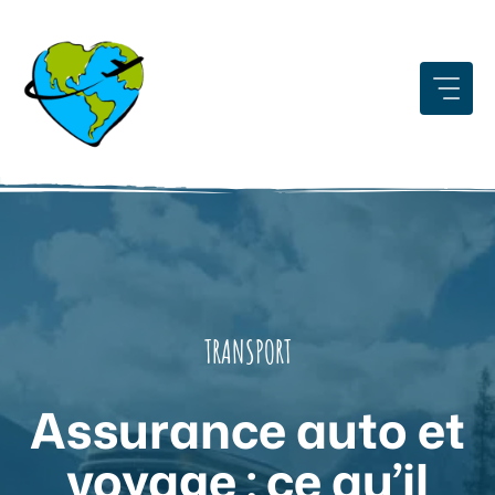
Aller
au
contenu
TRANSPORT
Assurance auto et
voyage : ce qu’il