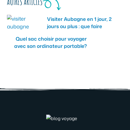
AUTRES ARTICLES
Visiter Aubagne en 1 jour, 2
jours ou plus : que faire
Quel sac choisir pour voyager
avec son ordinateur portable?