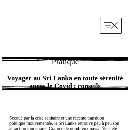
Aller
au
contenu
Pratique
Voyager au Sri Lanka en toute sérénité
après le Covid : conseils
Secoué par la crise sanitaire et une récente transition
politique mouvementée, le Sri Lanka retrouve peu à peu son
attraction touristique. Comme de nombreux pays, l’île a été