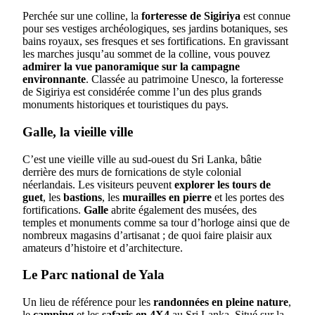
Perchée sur une colline, la
forteresse de Sigiriya
est connue
pour ses vestiges archéologiques, ses jardins botaniques, ses
bains royaux, ses fresques et ses fortifications. En gravissant
les marches jusqu’au sommet de la colline, vous pouvez
admirer la vue panoramique sur la campagne
environnante
. Classée au patrimoine Unesco, la forteresse
de Sigiriya est considérée comme l’un des plus grands
monuments historiques et touristiques du pays.
Galle, la vieille ville
C’est une vieille ville au sud-ouest du Sri Lanka, bâtie
derrière des murs de fornications de style colonial
néerlandais. Les visiteurs peuvent
explorer les tours de
guet
, les
bastions
, les
murailles en pierre
et les portes des
fortifications.
Galle
abrite également des musées, des
temples et monuments comme sa tour d’horloge ainsi que de
nombreux magasins d’artisanat ; de quoi faire plaisir aux
amateurs d’histoire et d’architecture.
Le Parc national de Yala
Un lieu de référence pour les
randonnées en pleine nature
,
le
camping
et les
safaris en 4X4
au Sri Lanka. Situé sur la