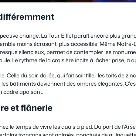
différemment
pective change. La Tour Eiffel paraît encore plus gran
 semble moins écrasant, plus accessible. Même Notre-D
presque silencieux, permet de contempler les monume
ule. Le rythme de la croisière incite à lâcher prise, à ap
le. Celle du soir, dorée, qui fait scintiller les toits de z
ue les bâtiments deviennent des ombres élégantes. C’est 
n cadre apaisant.
re et flânerie
nez le temps de vivre les quais à pied. Du port de l’Ar
ertains tronçons sont animés, ponctués de guinguettes