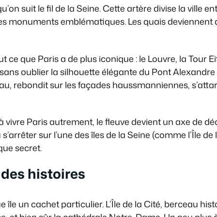
n suit le fil de la Seine. Cette artère divise la ville ent
 les monuments emblématiques. Les quais deviennent alo
t ce que Paris a de plus iconique : le Louvre, la Tour E
sans oublier la silhouette élégante du Pont Alexandre 
’eau, rebondit sur les façades haussmanniennes, s’atta
 vivre Paris autrement, le fleuve devient un axe de d
s’arrêter sur l’une des îles de la Seine (comme l’Île de l
que secret.
 des histoires
le un cachet particulier. L’Île de la Cité, berceau histo
e, et bien sûr la cathédrale Notre-Dame. Un peu plus à l