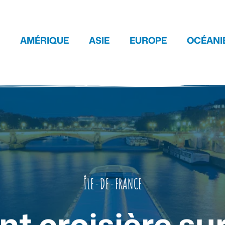
AMÉRIQUE
ASIE
EUROPE
OCÉANI
ÎLE-DE-FRANCE
t croisière sur 