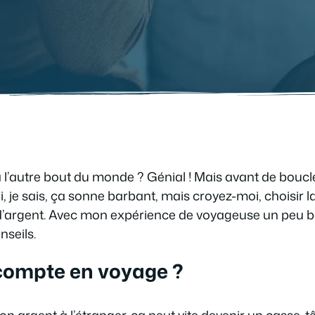
 l’autre bout du monde ? Génial ! Mais avant de boucler 
i, je sais, ça sonne barbant, mais croyez-moi, choisir 
’argent. Avec mon expérience de voyageuse un peu bor
nseils.
compte en voyage ?
 argent à l’étranger, ça peut vite devenir un casse-tête.