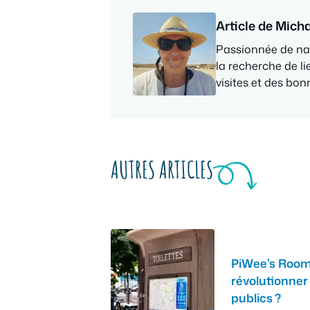
Article de Mich
Passionnée de nat
la recherche de li
visites et des bo
AUTRES ARTICLES
PiWee’s Room
révolutionner
publics ?