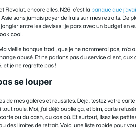
t Revolut, encore elles. N26, c’est la
banque que j’avai
n Asie sans jamais payer de frais sur mes retraits. De plu
ngler entre les devises : je pars avec un budget en eu
look cool.
. Ma vieille banque tradi, que je ne nommerai pas, m’a
 change abusé. Et ne parlons pas du service client, au
, et je ne regrette pas !
pas se louper
és de mes galères et réussites. Déjà, testez votre carte 
i tout roule. Moi, j’ai déjà oublié ça, et bim, carte refus
arte ou du cash, au cas où. Et surtout, lisez les petit
 des limites de retrait. Voici une liste rapide pour vou