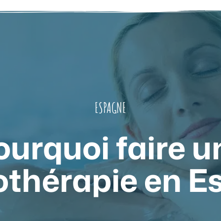
ESPAGNE
ourquoi faire u
othérapie en E