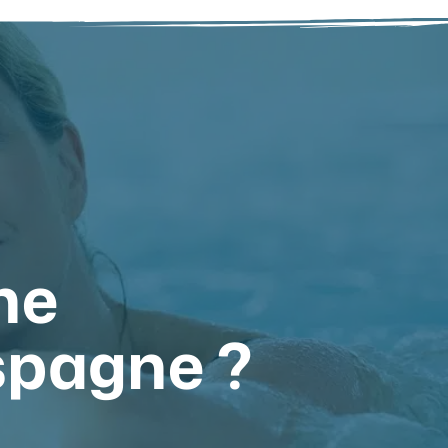
ne
spagne ?