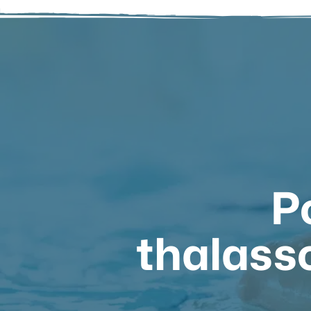
P
thalass