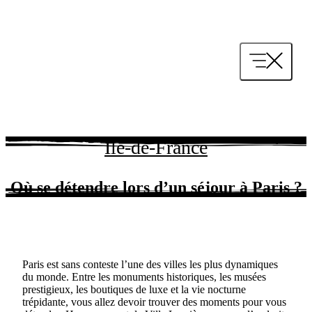
Aller
au
contenu
Île-de-France
Où se détendre lors d’un séjour à Paris ?
Paris est sans conteste l’une des villes les plus dynamiques
du monde. Entre les monuments historiques, les musées
prestigieux, les boutiques de luxe et la vie nocturne
trépidante, vous allez devoir trouver des moments pour vous