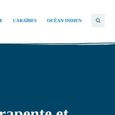
E
CARAÏBES
OCÉAN INDIEN
apente et