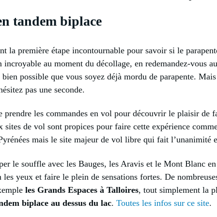
en tandem biplace
nt la première étape incontournable pour savoir si le parapente
on incroyable au moment du décollage, en redemandez-vous aussi
st bien possible que vous soyez déjà mordu de parapente. Mais
’hésitez pas une seconde.
 prendre les commandes en vol pour découvrir le plaisir de f
 sites de vol sont propices pour faire cette expérience comm
énées mais le site majeur de vol libre qui fait l’unanimité 
r le souffle avec les Bauges, les Aravis et le Mont Blanc en t
n les yeux et faire le plein de sensations fortes. De nombreus
xemple
les Grands Espaces à Talloires
, tout simplement la p
andem biplace au dessus du lac
.
Toutes les infos sur ce site
.