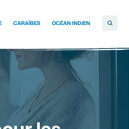
E
CARAÏBES
OCÉAN INDIEN
our les