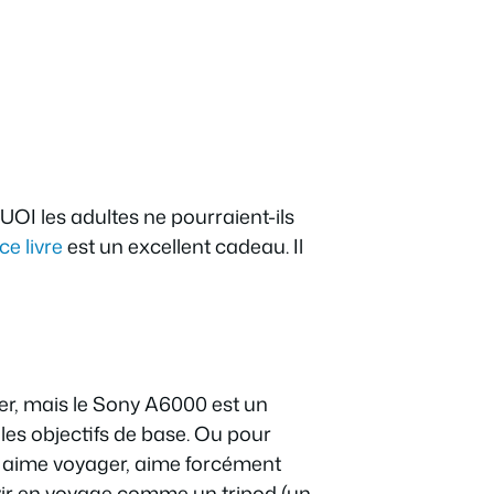
OI les adultes ne pourraient-ils
ce livre
est un excellent cadeau. Il
er, mais le Sony A6000 est un
es objectifs de base. Ou pour
i aime voyager, aime forcément
vir en voyage comme un tripod (un